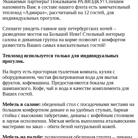
Уважаемые партнеры! Показываем РАЗВОДКУ! Спешим
напомнить Вам: в составе нашего флота есть замечательный
теплоход «Адмирал», рассчитаный на 12 гостей, для
индивидуальных прогулок.
Спешите увидеть главное шоу петербургских ночей –
разведение мостов на Большой Неве! Стильный интерьер
салона и диванная группа на корме позволят с комфортом
разместить Ваших самых взыскательных гостей!
Теплоход используется только для индивидуальных
прогулок.
На борту есть просторная туалетная комната, кухня с
оборудованием, чистая фильтрованная вода для мытья
фруктов, кофемашина. Предоставляются бокалы для
шампанского. Кофе, чай и вода в качестве комплимента для
Ваших гостей.
Мебель в салоне:
обеденный стол с посадочными местами на
большом комфортном диване и на удобных стульях, барная
стойка с высокими табуретами, диваны с кофейным столиком
в лаунж исполнении. Мягкая мебель выполнена итальянскими
мастерами на заказ – обита белой натуральной кожей.
Мебель на палубе:
полноценная обеденная группа – диваны