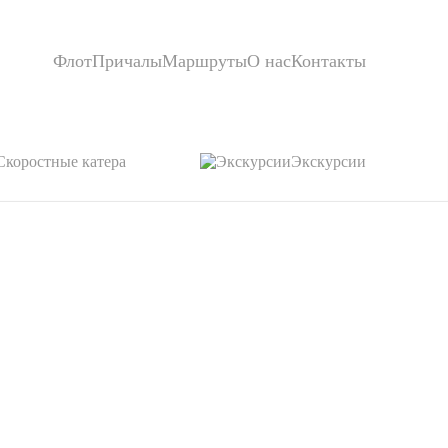
Флот
Причалы
Маршруты
О нас
Контакты
Скоростные катера
Экскурсии