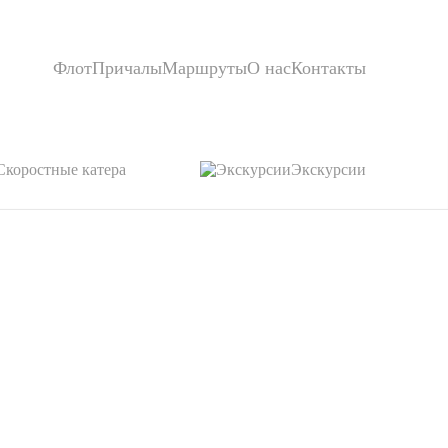
Флот
Причалы
Маршруты
О нас
Контакты
Скоростные катера
Экскурсии