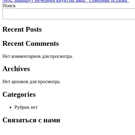
Next:
Маршрут Вечерний круиз на закат “Северные острова”
по
Поиск
записям
Recent Posts
Recent Comments
Нет комментариев для просмотра.
Archives
Нет архивов для просмотра.
Categories
Рубрик нет
Связаться с нами