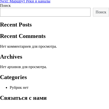
Next:
Маршрут Реки и каналы
по
Поиск
записям
Поиск
Recent Posts
Recent Comments
Нет комментариев для просмотра.
Archives
Нет архивов для просмотра.
Categories
Рубрик нет
Связаться с нами