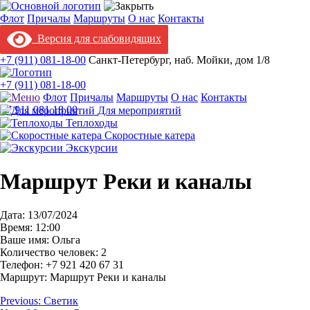
Флот
Причалы
Маршруты
О нас
Контакты
Версия для слабовидящих
+7 (911) 081-18-00
Санкт-Петербург, наб. Мойки, дом 1/8
+7 (911) 081-18-00
Флот
Причалы
Маршруты
О нас
Контакты
+7 911 081 18 00
Для мероприятий
Теплоходы
Скоростные катера
Экскурсии
Маршрут Реки и каналы
Дата: 13/07/2024
Время: 12:00
Ваше имя: Ольга
Количество человек: 2
Телефон: +7 921 420 67 31
Маршрут: Маршрут Реки и каналы
Навигация
Previous:
Светик