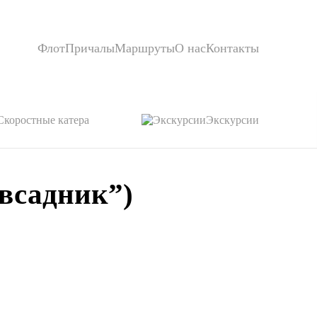
Флот
Причалы
Маршруты
О нас
Контакты
Скоростные катера
Экскурсии
всадник”)