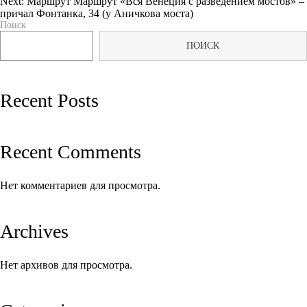
Next:
Маршрут Маршрут «Вся Венеция с разведением мостов» –
Навигация
причал Фонтанка, 34 (у Аничкова моста)
Поиск
по
ПОИСК
записям
Recent Posts
Recent Comments
Нет комментариев для просмотра.
Archives
Нет архивов для просмотра.